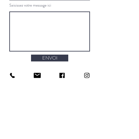
Saisissez votre message ici
ENVOI
06 80 61 62 89
isabelle@isabellemorelle.fr
608 rue Désiré Prévôté
60790
RESSONS-L-ABBAYE