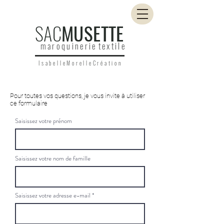
SAC
MUSETTE
m a r o q u i n e r i e t e x t i l e
I s a b e l l e M o r e l l e C r é a t i o n
Pour toutes vos questions, je vous invite à utiliser
ce formulaire
Saisissez votre prénom
Saisissez votre nom de famille
Saisissez votre adresse e-mail